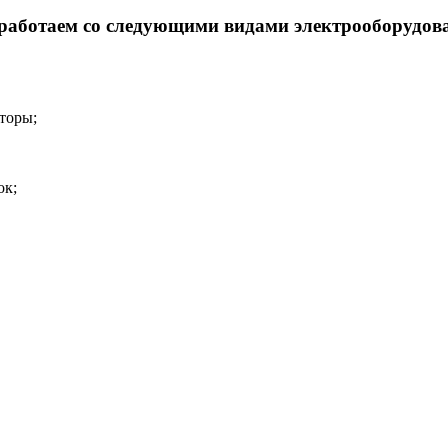
аботаем со следующими видами электрооборудов
торы;
ок;