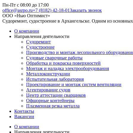
Перейти
Пн-Пт с 08:00 до 17:00
к
office@asrpo.ru
+7 (8182) 42-18-01
Заказать звонок
содержанию
ООО «Нью Оптимист»
Судоремонт, судостроение в Архангельске. Одним из основных 
О компании
Направления деятельности
Судоремонт
Судостроение
Производство и монтаж лесопильного оборудовани
Судовые сварочные работы
Обработка и покраска поверхностей
Монтаж и наладка электрооборудования
Металлоконструкции
Испытательная лаборатория
Проектирование и монтаж систем вентиляции
Агентирование судов
Центр аттестации сварщиков
Офшорные контейнеры
Плазменная резка металла
Контакты
Вакансии
О компании
Направления деятельности